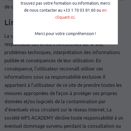
trouvez pas votre formation ou information, merci
de confidentialité
pour l’UE
et
pour le Royaume-Uni
.
de nous contacter au +33 1 70 03 81 60 ou
en
cliquant ici
.
Limitation de responsabilité :
Merci pour votre compréhension !
La société WFS ACADEMY ne saurait être tenu pour
responsable des erreurs rencontrées sur le site,
problèmes techniques, interprétation des informations
publiée et conséquences de leur utilisation. En
conséquence, l’utilisateur reconnaît utiliser ces
informations sous sa responsabilité exclusive. Il
appartient à l’utilisateur de ce site de prendre toutes les
mesures appropriées de façon à protéger ses propres
données et/ou logiciels de la contamination par
d’éventuels virus circulant sur le réseau Internet. La
société WFS ACADEMY décline toute responsabilité à un
éventuel dommage survenu pendant la consultation ou