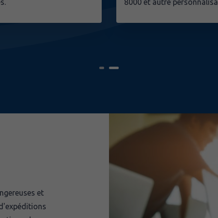
s.
8000 et autre personnalisa
ngereuses et
 d'expéditions