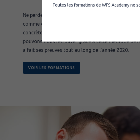
Toutes les formations de WFS Academy ne sont
Ne perdez rien des cours en présentiel ! Grâce aux cl
comme dans les formations en salle, vous obtiendr
concrètes à vos questions. Si la période a forcé la 
pouvons nous retrouver grâce à cette méthode de f
a fait ses preuves tout au long de l'année 2020.
VOIR LES FORMATIONS