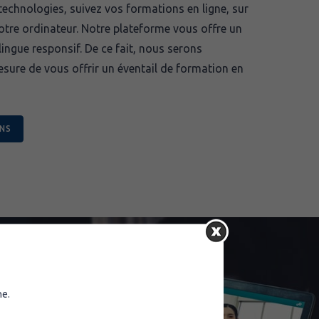
technologies, suivez vos formations en ligne, sur
otre ordinateur. Notre plateforme vous offre un
ingue responsif. De ce fait, nous serons
ure de vous offrir un éventail de formation en
ONS
ne.