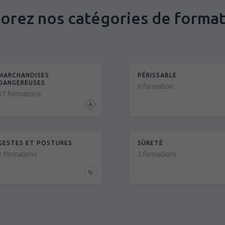
orez nos catégories de forma
MARCHANDISES
PÉRISSABLE
DANGEREUSES
0 formation
17 formations
GESTES ET POSTURES
SÛRETÉ
1 formations
2 formations