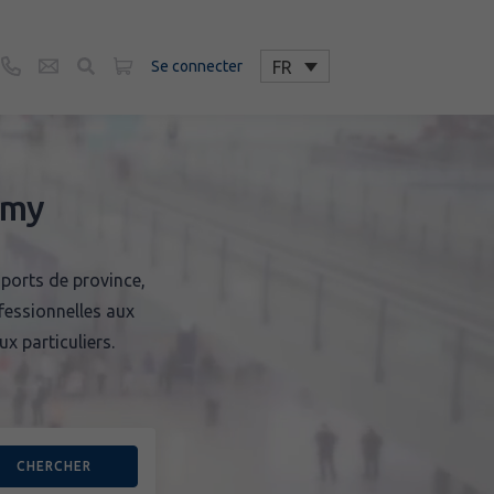
urs
FR
Se connecter
emy
ports de province,
essionnelles aux
x particuliers.
CHERCHER