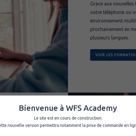
Grace aux nouvelles 
votre téléphone ou v
environnement multil
prochainement en mes
plusieurs langues.
VOIR LES FORMATI
Bienvenue à WFS Academy
Le site est en cours de construction.
tte nouvelle version permettra notamment la prise de commande en lig