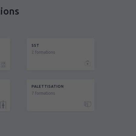
tions
SST
2 formations
PALETTISATION
7 formations