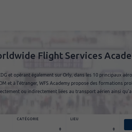
Nos indicate
Contact
rldwide Flight Services Acad
CDG et opérant également sur Orly, dans les 10 principaux aéro
M et à l'étranger, WFS Academy propose des formations prof
rectement ou indirectement liées au transport aérien ainsi qu'au
CATÉGORIE
LIEU