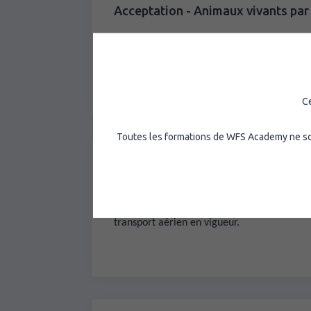
Acceptation - Animaux vivants par 
Accepter les expéditions des animaux viva
transport aérien en vigueur.
Ce
Toutes les formations de WFS Academy ne sont
Acceptation - Animaux vivants par ai
Accepter les expéditions des animaux viva
transport aérien en vigueur.