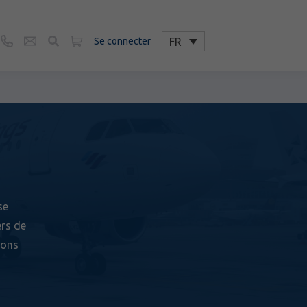
urs
FR
Se connecter
se
ers de
ions