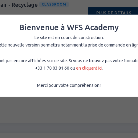
air - Recyclage
CLASSROOM
PLUS DE DÉTAILS
nts conformément à la réglementation du
Bienvenue à WFS Academy
Le site est en cours de construction.
tte nouvelle version permettra notamment la prise de commande en lig
 pas encore affichées sur ce site. Si vous ne trouvez pas votre formati
+33 1 70 03 81 60 ou
en cliquant ici
.
r - Initial
CLASSROOM
PLUS DE DÉTAILS
Merci pour votre compréhension !
nts conformément à la réglementation du