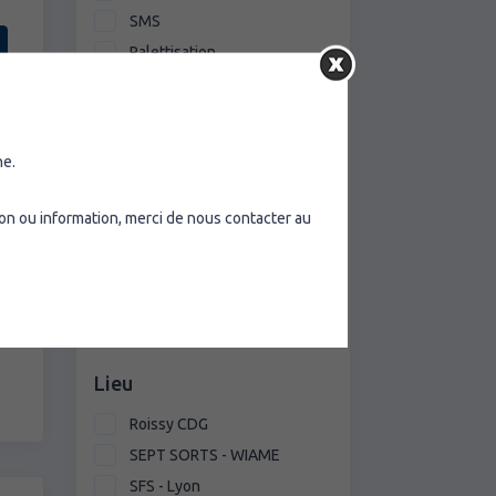
SMS
Palettisation
Cargo Awareness
Sécurité
Pharma Awereness
ne.
PCR
on ou information, merci de nous contacter au
Langue d'apprentissage
FR
EN
Lieu
Roissy CDG
SEPT SORTS - WIAME
SFS - Lyon